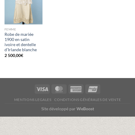
FEMME
Robe de mariée
1900 en satin
ivoire et dentelle
d’Irlande blanche
2 500,00
€
Visa
MasterCard
American
UnionPay
Express
MENTIONS LEGALES
CONDITIONS GÉNÉRALES DE VENTE
Site développé par
WeBoost