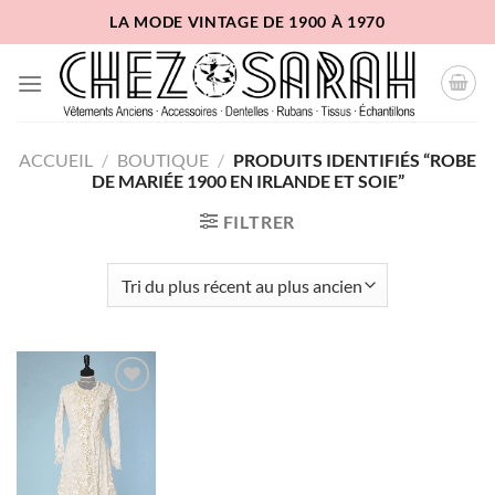
Passer
LA MODE VINTAGE DE 1900 À 1970
au
contenu
ACCUEIL
/
BOUTIQUE
/
PRODUITS IDENTIFIÉS “ROBE
DE MARIÉE 1900 EN IRLANDE ET SOIE”
FILTRER
Ajouter
à la liste
d'envies