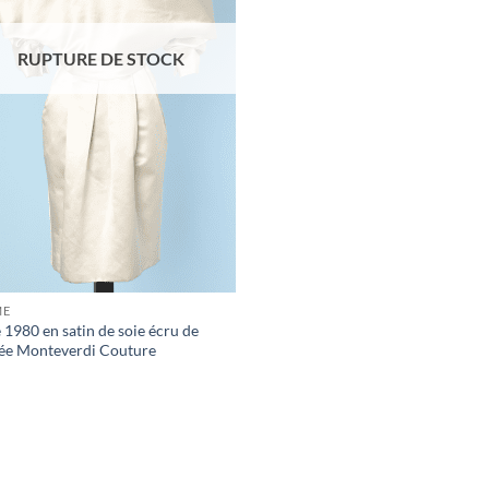
RUPTURE DE STOCK
ME
 1980 en satin de soie écru de
ée Monteverdi Couture