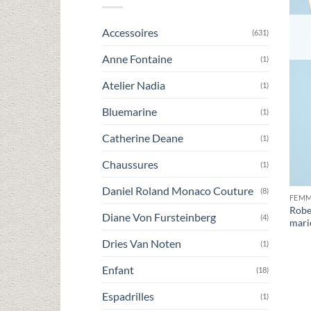
Accessoires
(631)
Anne Fontaine
(1)
Atelier Nadia
(1)
Bluemarine
(1)
Catherine Deane
(1)
Chaussures
(1)
Daniel Roland Monaco Couture
(8)
FEM
Robe
Diane Von Fursteinberg
(4)
mari
Dries Van Noten
(1)
Enfant
(18)
Espadrilles
(1)