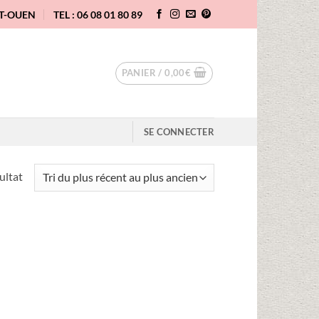
NT-OUEN
TEL : 06 08 01 80 89
PANIER /
0,00
€
SE CONNECTER
sultat