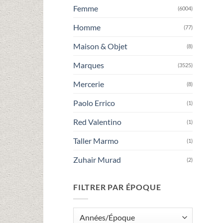
Femme
(6004)
Homme
(77)
Maison & Objet
(8)
Marques
(3525)
Mercerie
(8)
Paolo Errico
(1)
Red Valentino
(1)
Taller Marmo
(1)
Zuhair Murad
(2)
FILTRER PAR ÉPOQUE