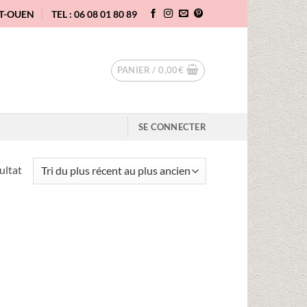
NT-OUEN
TEL : 06 08 01 80 89
PANIER /
0,00
€
SE CONNECTER
sultat