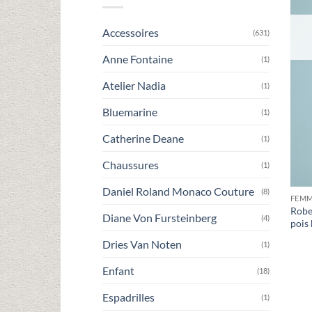
Accessoires
(631)
Anne Fontaine
(1)
Atelier Nadia
(1)
Bluemarine
(1)
Catherine Deane
(1)
Chaussures
(1)
Daniel Roland Monaco Couture
(8)
FEM
Robe
Diane Von Fursteinberg
(4)
pois
Dries Van Noten
(1)
Enfant
(18)
Espadrilles
(1)