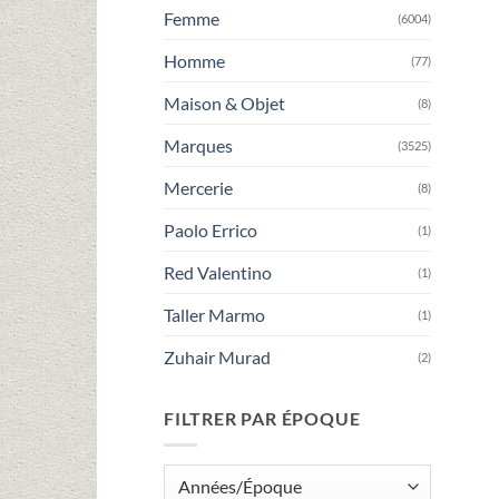
Femme
(6004)
Homme
(77)
Maison & Objet
(8)
Marques
(3525)
Mercerie
(8)
Paolo Errico
(1)
Red Valentino
(1)
Taller Marmo
(1)
Zuhair Murad
(2)
FILTRER PAR ÉPOQUE