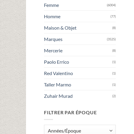
Femme
(6004)
Homme
(77)
Maison & Objet
(8)
Marques
(3525)
Mercerie
(8)
Paolo Errico
(1)
Red Valentino
(1)
Taller Marmo
(1)
Zuhair Murad
(2)
FILTRER PAR ÉPOQUE