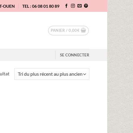
NT-OUEN
TEL : 06 08 01 80 89
PANIER /
0,00
€
SE CONNECTER
sultat