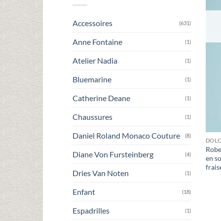
Accessoires
(631)
Anne Fontaine
(1)
Atelier Nadia
(1)
Bluemarine
(1)
Catherine Deane
(1)
Chaussures
(1)
Daniel Roland Monaco Couture
(8)
DOLC
Robe
Diane Von Fursteinberg
(4)
en s
frais
Dries Van Noten
(1)
Enfant
(18)
Espadrilles
(1)