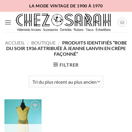
Passer
LA MODE VINTAGE DE 1900 À 1970
au
contenu
ACCUEIL
/
BOUTIQUE
/
PRODUITS IDENTIFIÉS “ROBE
DU SOIR 1936 ATTRIBUÉE À JEANNE LANVIN EN CRÊPE
FAÇONNÉ”
FILTRER
Ajouter
à la liste
d'envies