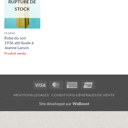
RUPTURE DE
STOCK
FEMME
Robe du soir
1936 attribuée à
Jeanne Lanvin
Produit vendu
Visa
MasterCard
American
UnionPay
Express
MENTIONS LEGALES
CONDITIONS GÉNÉRALES DE VENTE
Site développé par
WeBoost