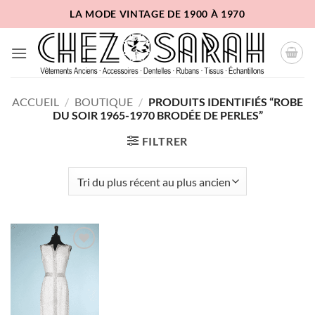
Passer
LA MODE VINTAGE DE 1900 À 1970
au
contenu
ACCUEIL
/
BOUTIQUE
/
PRODUITS IDENTIFIÉS “ROBE
DU SOIR 1965-1970 BRODÉE DE PERLES”
FILTRER
Ajouter
à la liste
d'envies