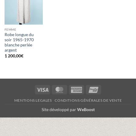
FEMME
Robe longue du
soir 1965-1970
blanche perlée
argent
1 200,00
€
Visa
MasterCard
American
UnionPay
Express
MENTIONS LEGALES
CONDITIONS GÉNÉRALES DE VENTE
Site développé par
WeBoost