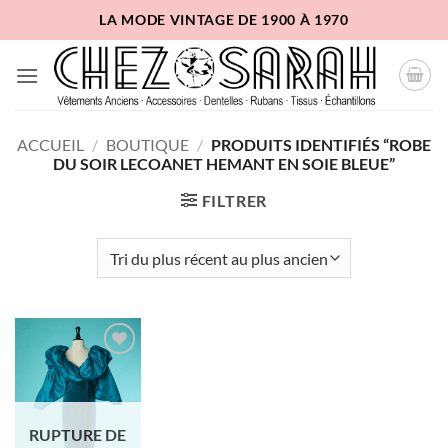
Passer
LA MODE VINTAGE DE 1900 À 1970
au
contenu
ACCUEIL
/
BOUTIQUE
/
PRODUITS IDENTIFIÉS “ROBE
DU SOIR LECOANET HEMANT EN SOIE BLEUE”
FILTRER
Ajouter
à la liste
d'envies
RUPTURE DE