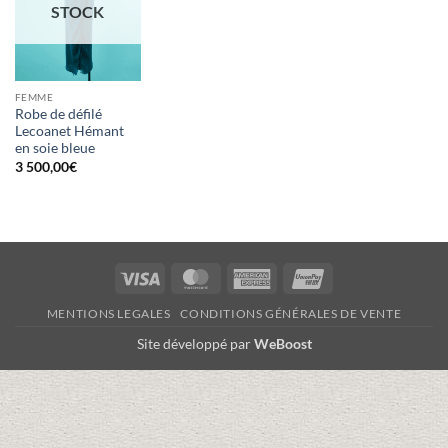
STOCK
FEMME
Robe de défilé
Lecoanet Hémant
en soie bleue
3 500,00
€
Visa
MasterCard
American
UnionPay
Express
MENTIONS LEGALES
CONDITIONS GÉNÉRALES DE VENTE
Site développé par
WeBoost