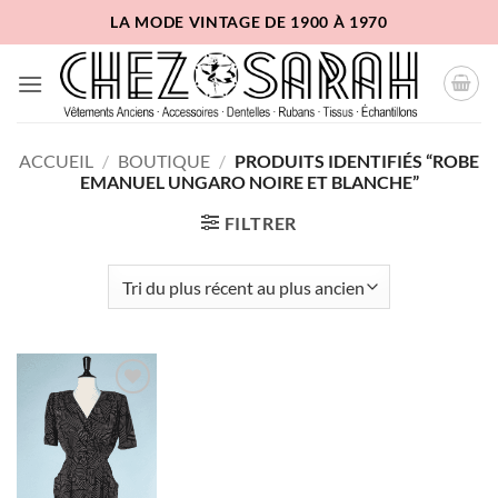
Passer
LA MODE VINTAGE DE 1900 À 1970
au
contenu
ACCUEIL
/
BOUTIQUE
/
PRODUITS IDENTIFIÉS “ROBE
EMANUEL UNGARO NOIRE ET BLANCHE”
FILTRER
Ajouter
à la liste
d'envies