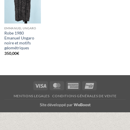
EMMANUEL UNGARO
Robe 1980
Emanuel Ungaro
noire et motifs
géométriques
350,00
€
Visa
MasterCard
American
UnionPay
Express
MENTIONS LEGALES
CONDITIONS GÉNÉRALES DE VENTE
Site développé par
WeBoost