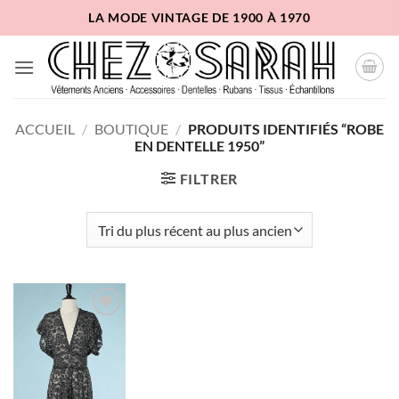
Passer
LA MODE VINTAGE DE 1900 À 1970
au
contenu
ACCUEIL
/
BOUTIQUE
/
PRODUITS IDENTIFIÉS “ROBE
EN DENTELLE 1950”
FILTRER
Ajouter
à la liste
d'envies