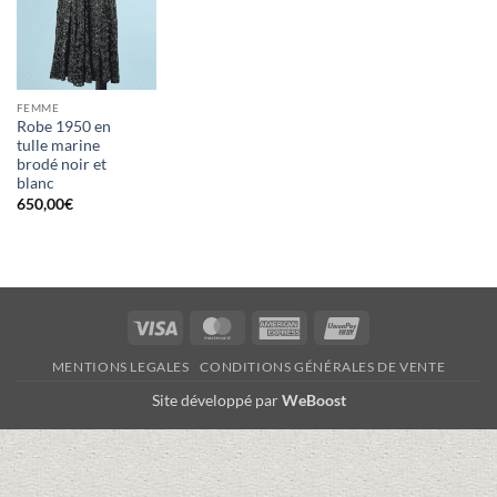
FEMME
Robe 1950 en
tulle marine
brodé noir et
blanc
650,00
€
Visa
MasterCard
American
UnionPay
Express
MENTIONS LEGALES
CONDITIONS GÉNÉRALES DE VENTE
Site développé par
WeBoost