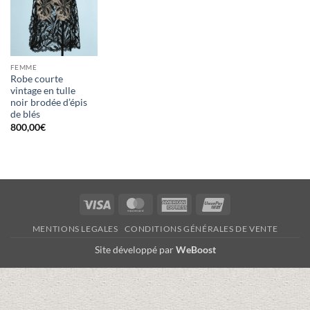
FEMME
Robe courte
vintage en tulle
noir brodée d’épis
de blés
800,00
€
Visa
MasterCard
American
UnionPay
Express
MENTIONS LEGALES
CONDITIONS GÉNÉRALES DE VENTE
Site développé par
WeBoost