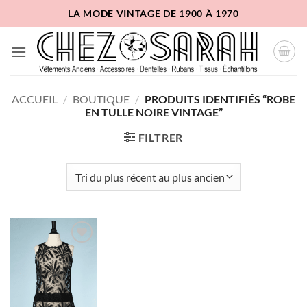
Passer
LA MODE VINTAGE DE 1900 À 1970
au
contenu
ACCUEIL
/
BOUTIQUE
/
PRODUITS IDENTIFIÉS “ROBE
EN TULLE NOIRE VINTAGE”
FILTRER
Ajouter
à la liste
d'envies