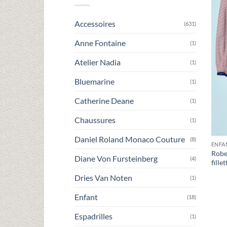
Accessoires
(631)
Anne Fontaine
(1)
Atelier Nadia
(1)
Bluemarine
(1)
Catherine Deane
(1)
Chaussures
(1)
Daniel Roland Monaco Couture
(8)
ENFA
Robe
Diane Von Fursteinberg
(4)
fille
Dries Van Noten
(1)
Enfant
(18)
Espadrilles
(1)