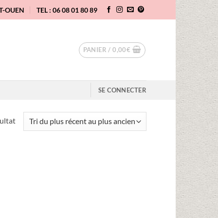
NT-OUEN
TEL : 06 08 01 80 89
PANIER /
0,00
€
SE CONNECTER
sultat