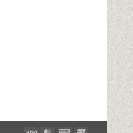
Visa
MasterCard
American
UnionPay