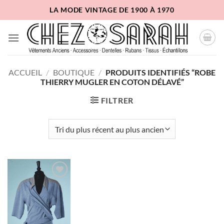
Passer
LA MODE VINTAGE DE 1900 À 1970
au
contenu
ACCUEIL
/
BOUTIQUE
/
PRODUITS IDENTIFIÉS “ROBE
THIERRY MUGLER EN COTON DÉLAVÉ”
FILTRER
Ajouter
à la liste
d'envies