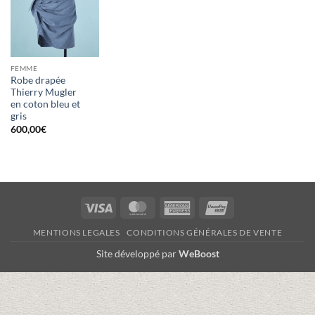
FEMME
Robe drapée
Thierry Mugler
en coton bleu et
gris
600,00
€
Visa
MasterCard
American
UnionPay
Express
MENTIONS LEGALES
CONDITIONS GÉNÉRALES DE VENTE
Site développé par
WeBoost