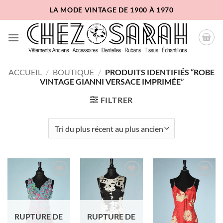
Passer
LA MODE VINTAGE DE 1900 À 1970
au
contenu
ACCUEIL
/
BOUTIQUE
/
PRODUITS IDENTIFIÉS “ROBE
VINTAGE GIANNI VERSACE IMPRIMÉE”
FILTRER
Ajouter
Ajouter
Ajouter
à la liste
à la liste
à la liste
d'envies
d'envies
d'envies
RUPTURE DE
RUPTURE DE