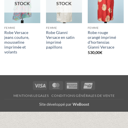
STOCK
STOCK
FEMME
FEMME
FEMME
Robe Versace
Robe Gianni
Robe rouge
jeans couture,
Versace en satin
orangé imprimé
mousseline
imprimé
d’hortensias
imprimée et
papillons
Gianni Versace
volants
530,00
€
Visa
MasterCard
American
UnionPay
Express
MENTIONS LEGALES
CONDITIONS GÉNÉRALES DE VENTE
Site développé par
WeBoost