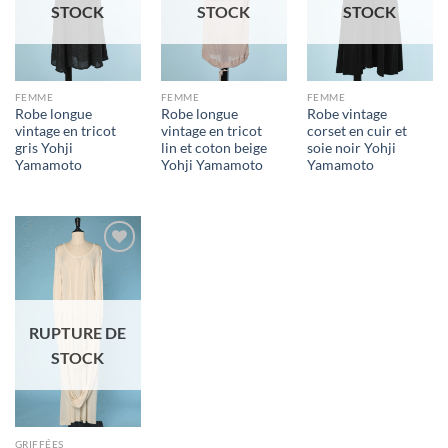
STOCK
STOCK
STOCK
FEMME
FEMME
FEMME
Robe longue
Robe longue
Robe vintage
vintage en tricot
vintage en tricot
corset en cuir et
gris Yohji
lin et coton beige
soie noir Yohji
Yamamoto
Yohji Yamamoto
Yamamoto
Ajouter
à la liste
d'envies
RUPTURE DE
STOCK
GRIFFÉES