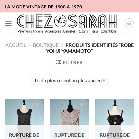
Passer
LA MODE VINTAGE DE 1900 À 1970
au
contenu
ACCUEIL
/
BOUTIQUE
/
PRODUITS IDENTIFIÉS “ROBE
YOHJI YAMAMOTO”
FILTRER
Ajouter
Ajouter
Ajouter
à la liste
à la liste
à la liste
d'envies
d'envies
d'envies
RUPTURE DE
RUPTURE DE
RUPTURE DE