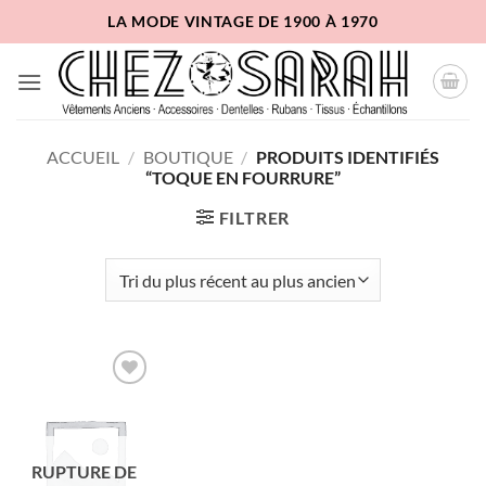
Passer
LA MODE VINTAGE DE 1900 À 1970
au
contenu
ACCUEIL
/
BOUTIQUE
/
PRODUITS IDENTIFIÉS
“TOQUE EN FOURRURE”
FILTRER
Ajouter
à la liste
d'envies
RUPTURE DE