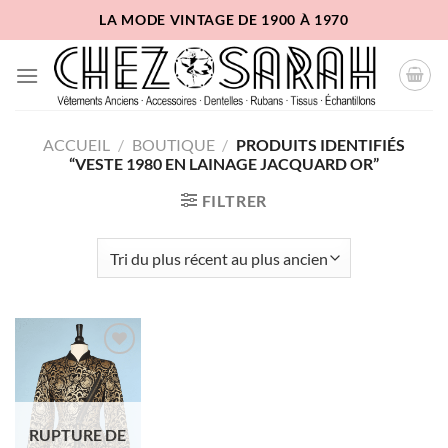
Passer
LA MODE VINTAGE DE 1900 À 1970
au
contenu
ACCUEIL
/
BOUTIQUE
/
PRODUITS IDENTIFIÉS
“VESTE 1980 EN LAINAGE JACQUARD OR”
FILTRER
Ajouter
à la liste
d'envies
RUPTURE DE