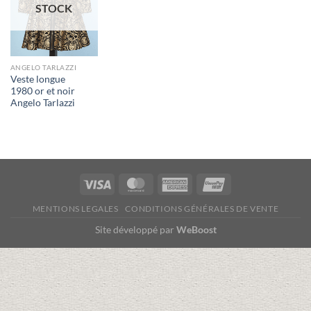
STOCK
ANGELO TARLAZZI
Veste longue
1980 or et noir
Angelo Tarlazzi
Visa
MasterCard
American
UnionPay
Express
MENTIONS LEGALES
CONDITIONS GÉNÉRALES DE VENTE
Site développé par
WeBoost