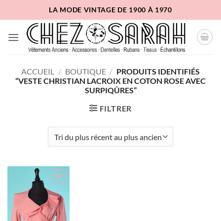
Passer
LA MODE VINTAGE DE 1900 À 1970
au
contenu
ACCUEIL
/
BOUTIQUE
/
PRODUITS IDENTIFIÉS
“VESTE CHRISTIAN LACROIX EN COTON ROSE AVEC
SURPIQÛRES”
FILTRER
Ajouter
à la liste
d'envies