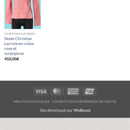
CHRISTIAN LACROIX
Veste Christian
Lacroix en coton
rose et
surpiqûres
450,00
€
Visa
MasterCard
American
UnionPay
Express
MENTIONS LEGALES
CONDITIONS GÉNÉRALES DE VENTE
Site développé par
WeBoost