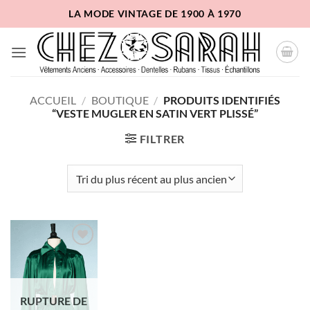
Passer
LA MODE VINTAGE DE 1900 À 1970
au
contenu
ACCUEIL
/
BOUTIQUE
/
PRODUITS IDENTIFIÉS
“VESTE MUGLER EN SATIN VERT PLISSÉ”
FILTRER
Ajouter
à la liste
d'envies
RUPTURE DE