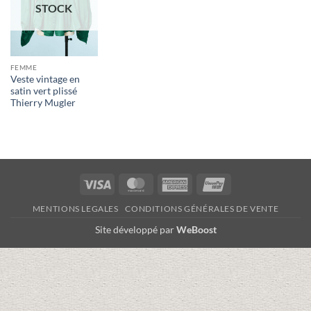
STOCK
FEMME
Veste vintage en
satin vert plissé
Thierry Mugler
Visa
MasterCard
American
UnionPay
Express
MENTIONS LEGALES
CONDITIONS GÉNÉRALES DE VENTE
Site développé par
WeBoost