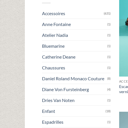
Accessoires
(631)
Anne Fontaine
(1)
Atelier Nadia
(1)
Bluemarine
(1)
Catherine Deane
(1)
Chaussures
(1)
Daniel Roland Monaco Couture
(8)
ACCE
Esca
Diane Von Fursteinberg
(4)
verni
Dries Van Noten
(1)
Enfant
(18)
Espadrilles
(1)