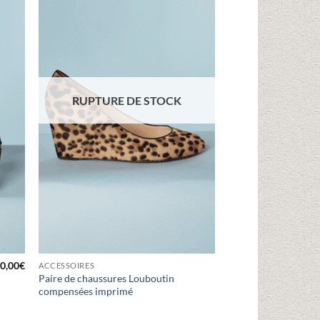
liste
à la liste
vies
d'envies
RUPTURE DE STOCK
0,00
€
ACCESSOIRES
Paire de chaussures Louboutin
compensées imprimé