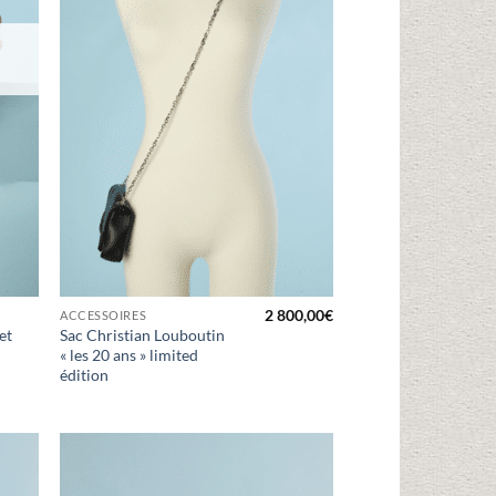
2 800,00
€
ACCESSOIRES
et
Sac Christian Louboutin
« les 20 ans » limited
édition
uter
Ajouter