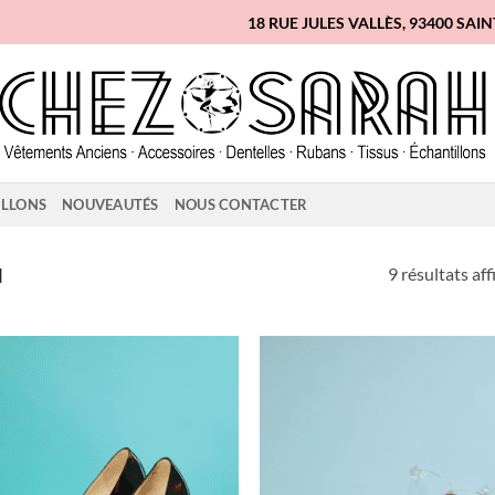
18 RUE JULES VALLÈS, 93400 SAI
ILLONS
NOUVEAUTÉS
NOUS CONTACTER
9 résultats aff
N
Ajouter
Ajo
à la liste
à la 
d'envies
d'en