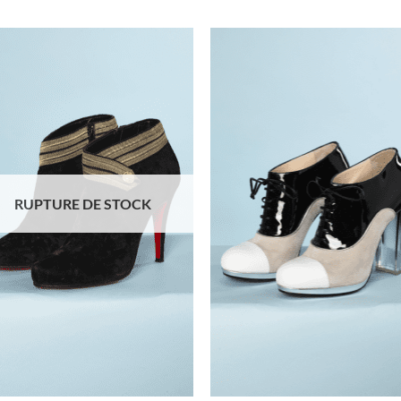
Ajouter
Ajo
à la liste
à la 
d'envies
d'en
RUPTURE DE STOCK