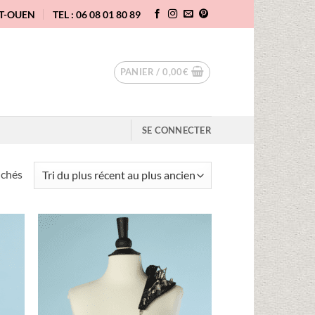
NT-OUEN
TEL : 06 08 01 80 89
PANIER /
0,00
€
SE CONNECTER
Trié
ichés
du
plus
récent
au
uter
Ajouter
plus
liste
à la liste
vies
d'envies
ancien