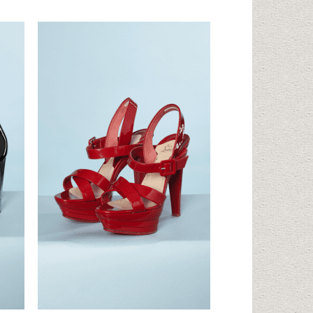
uter
Ajouter
liste
à la liste
vies
d'envies