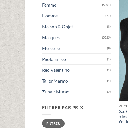
Femme
(6004)
Homme
(77)
Maison & Objet
(8)
Marques
(3525)
Mercerie
(8)
Paolo Errico
(1)
Red Valentino
(1)
Taller Marmo
(1)
Zuhair Murad
(2)
ACCE
FILTRER PAR PRIX
Sac 
« les
Prix
Prix
édit
FILTRER
min
max