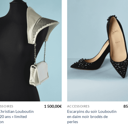
à la liste
à la 
d'envies
d'en
1 500,00
€
85
SSOIRES
ACCESSOIRES
Christian Louboutin
Escarpins du soir Louboutin
 20 ans » limited
en daim noir brodés de
ion
perles