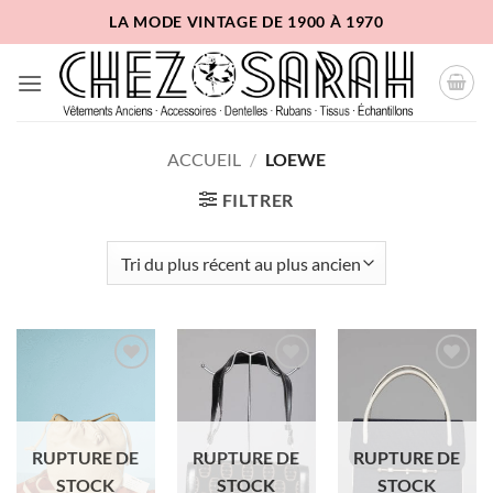
Passer
LA MODE VINTAGE DE 1900 À 1970
au
contenu
ACCUEIL
/
LOEWE
FILTRER
Ajouter
Ajouter
Ajouter
à la liste
à la liste
à la liste
d'envies
d'envies
d'envies
RUPTURE DE
RUPTURE DE
RUPTURE DE
STOCK
STOCK
STOCK