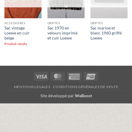
ACCESSOIRES
GRIFFÉS
GRIFFÉS
Sac vintage
Sac 1970 en
Sac marine et
Loewe en cuir
velours imprimé
blanc 1960 griffé
beige
et cuir Loewe
Loewe
Produit vendu
Visa
MasterCard
American
UnionPay
Express
MENTIONS LEGALES
CONDITIONS GÉNÉRALES DE VENTE
Site développé par
WeBoost