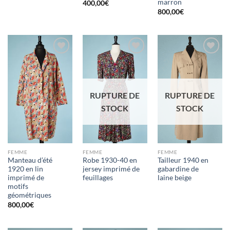
marron
400,00
€
800,00
€
Ajouter
Ajouter
Ajouter
à la liste
à la liste
à la liste
d'envies
d'envies
d'envies
RUPTURE DE
RUPTURE DE
STOCK
STOCK
FEMME
FEMME
FEMME
Manteau d’été
Robe 1930-40 en
Tailleur 1940 en
1920 en lin
jersey imprimé de
gabardine de
imprimé de
feuillages
laine beige
motifs
géométriques
800,00
€