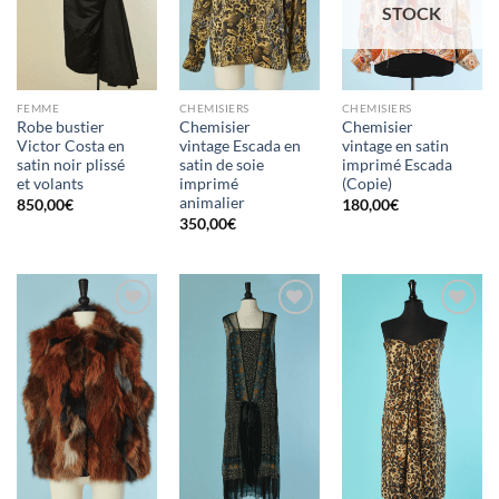
STOCK
FEMME
CHEMISIERS
CHEMISIERS
Robe bustier
Chemisier
Chemisier
Victor Costa en
vintage Escada en
vintage en satin
satin noir plissé
satin de soie
imprimé Escada
et volants
imprimé
(Copie)
animalier
850,00
€
180,00
€
350,00
€
Ajouter
Ajouter
Ajouter
à la liste
à la liste
à la liste
d'envies
d'envies
d'envies