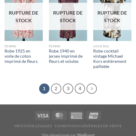
d'envies
d'envies
d'envies
RUPTURE DE
RUPTURE DE
RUPTURE DE
STOCK
STOCK
STOCK
FEMME
FEMME
COCKTAIL
Robe 1925 en
Robe 1940 en
Robe cocktail
voile de coton
jersey imprimé de
vintage Michael
imprimé de fleurs
fleurs et volutes
Kors entièrement
pailletée
1
2
3
4
Visa
MasterCard
American
UnionPay
Express
MENTIONS LEGALES
CONDITIONS GÉNÉRALES DE VENTE
Site développé par
WeBoost