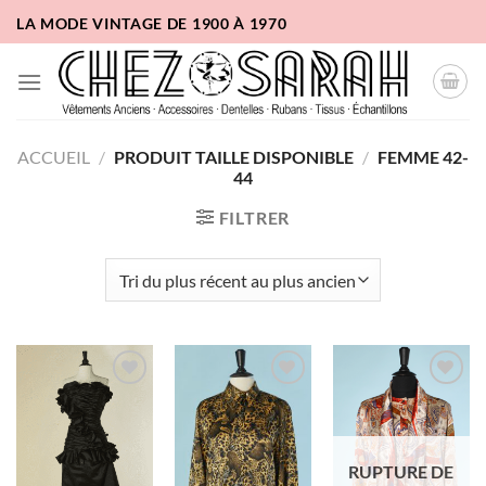
Passer
LA MODE VINTAGE DE 1900 À 1970
au
contenu
ACCUEIL
/
PRODUIT TAILLE DISPONIBLE
/
FEMME 42-
44
FILTRER
Ajouter
Ajouter
Ajouter
à la liste
à la liste
à la liste
d'envies
d'envies
d'envies
RUPTURE DE