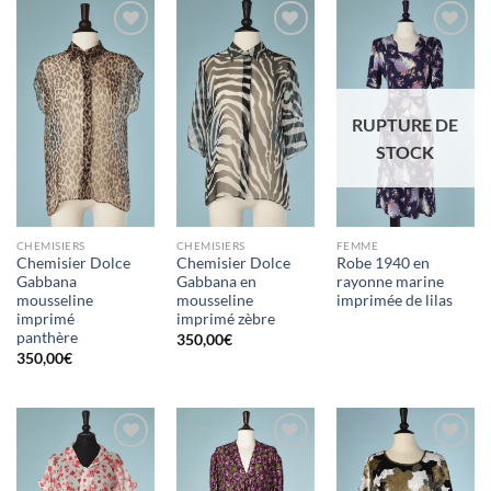
Ajouter
Ajouter
Ajouter
à la liste
à la liste
à la liste
d'envies
d'envies
d'envies
RUPTURE DE
STOCK
CHEMISIERS
CHEMISIERS
FEMME
Chemisier Dolce
Chemisier Dolce
Robe 1940 en
Gabbana
Gabbana en
rayonne marine
mousseline
mousseline
imprimée de lilas
imprimé
imprimé zèbre
panthère
350,00
€
350,00
€
Ajouter
Ajouter
Ajouter
à la liste
à la liste
à la liste