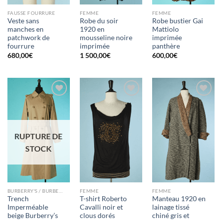
FAUSSE FOURRURE
FEMME
FEMME
Veste sans
Robe du soir
Robe bustier Gai
manches en
1920 en
Mattiolo
patchwork de
mousseline noire
imprimée
fourrure
imprimée
panthère
680,00
€
1 500,00
€
600,00
€
Ajouter
Ajouter
Ajouter
à la liste
à la liste
à la liste
d'envies
d'envies
d'envies
RUPTURE DE
STOCK
BURBERRY'S / BURBERRY
FEMME
FEMME
Trench
T-shirt Roberto
Manteau 1920 en
Imperméable
Cavalli noir et
lainage tissé
beige Burberry’s
clous dorés
chiné gris et