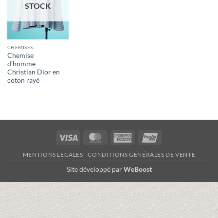
STOCK
CHEMISES
Chemise
d’homme
Christian Dior en
coton rayé
Visa
MasterCard
American
UnionPay
Express
MENTIONS LEGALES
CONDITIONS GÉNÉRALES DE VENTE
Site développé par
WeBoost