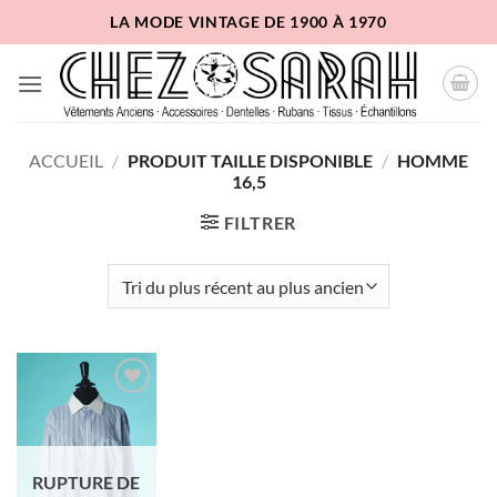
Passer
LA MODE VINTAGE DE 1900 À 1970
au
contenu
ACCUEIL
/
PRODUIT TAILLE DISPONIBLE
/
HOMME
16,5
FILTRER
Ajouter
à la liste
d'envies
RUPTURE DE