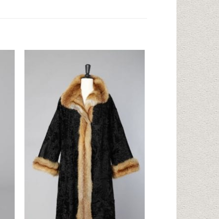
ter
Ajouter
iste
à la liste
ies
d'envies