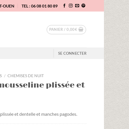
NT-OUEN
TEL : 06 08 01 80 89
PANIER /
0,00
€
SE CONNECTER
S
/
CHEMISES DE NUIT
ousseline plissée et
plissée et dentelle et manches pagodes.