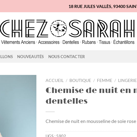
18 RUE JULES VALLÈS, 93400 SAI
ILLONS
NOUVEAUTÉS
NOUS CONTACTER
ACCUEIL
/
BOUTIQUE
/
FEMME
/
LINGERIE
Chemise de nuit en m
Ajouter
dentelles
à la
liste
d'envies
Chemise de nuit en mousseline de soie rose 
UGS :
5902