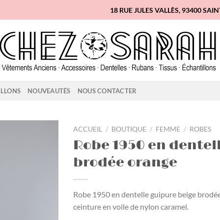
18 RUE JULES VALLÈS, 93400 SAI
ILLONS
NOUVEAUTÉS
NOUS CONTACTER
ACCUEIL
/
BOUTIQUE
/
FEMME
/
ROBES
Robe 1950 en dentel
Ajouter
brodée orange
à la
liste
d'envies
Robe 1950 en dentelle guipure beige brodée 
ceinture en voile de nylon caramel.