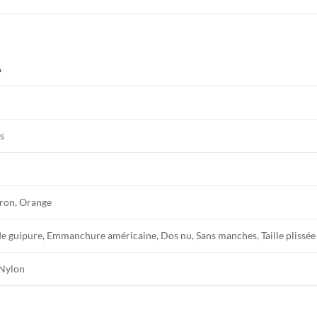
6
s
ron, Orange
de guipure, Emmanchure américaine, Dos nu, Sans manches, Taille plissée
 Nylon