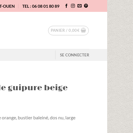
NT-OUEN
TEL : 06 08 01 80 89
PANIER /
0,00
€
SE CONNECTER
le guipure beige
orange, bustier baleiné, dos nu, large