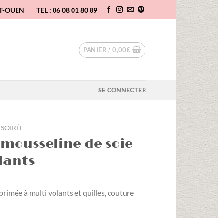
NT-OUEN
TEL : 06 08 01 80 89
PANIER /
0,00
€
SE CONNECTER
SOIRÉE
 mousseline de soie
lants
imée à multi volants et quilles, couture