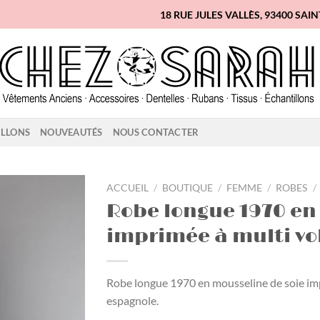
18 RUE JULES VALLÈS, 93400 SAI
ILLONS
NOUVEAUTÉS
NOUS CONTACTER
ACCUEIL
/
BOUTIQUE
/
FEMME
/
ROBES
/
Robe longue 1970 en
Ajouter
imprimée à multi vo
à la
liste
d'envies
Robe longue 1970 en mousseline de soie impr
espagnole.