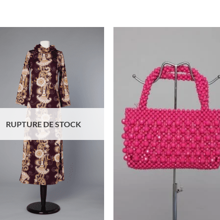
Ajouter
Ajou
à la liste
à la l
d'envies
d'env
RUPTURE DE STOCK