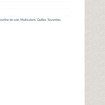
seline de soie
,
Multicolore
,
Quilles
,
Seventies
,