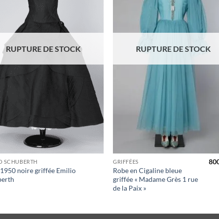
RUPTURE DE STOCK
RUPTURE DE STOCK
80
O SCHUBERTH
GRIFFÉES
1950 noire griffée Emilio
Robe en Cigaline bleue
berth
griffée « Madame Grès 1 rue
de la Paix »