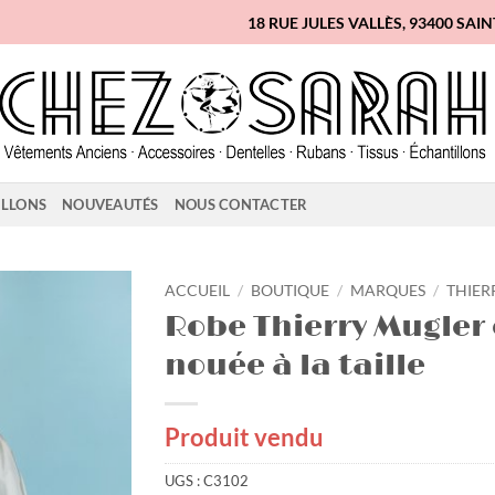
18 RUE JULES VALLÈS, 93400 SAI
ILLONS
NOUVEAUTÉS
NOUS CONTACTER
ACCUEIL
/
BOUTIQUE
/
MARQUES
/
THIER
Robe Thierry Mugler
Ajouter
nouée à la taille
à la
liste
d'envies
Produit vendu
UGS :
C3102