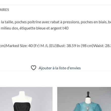
AIRES
a taille, poches poitrine avec rabat à pressions, poches en biais,
s milieu dos, étiquette bleue et argent t40
 cm)
Marked Size: 40 (Fr) M /L (EU)
Bust: 38.59 in (98 cm)
Waist: 28.
Ajouter à la liste d'envies
Ajouter
Ajou
à la liste
à la l
d'envies
d'env