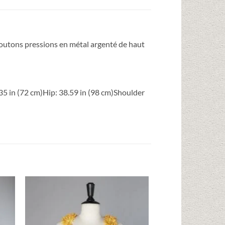
 boutons pressions en métal argenté de haut
35 in (72 cm)
Hip: 38.59 in (98 cm)
Shoulder
ter
Ajouter
iste
à la liste
ies
d'envies