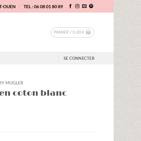
NT-OUEN
TEL : 06 08 01 80 89
PANIER /
0,00
€
SE CONNECTER
RY MUGLER
 en coton blanc