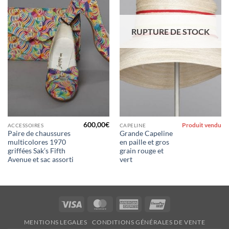
RUPTURE DE STOCK
600,00
€
Produit vendu
ACCESSOIRES
CAPELINE
Paire de chaussures
Grande Capeline
multicolores 1970
en paille et gros
griffées Sak’s Fifth
grain rouge et
Avenue et sac assorti
vert
Visa
MasterCard
American
UnionPay
Express
MENTIONS LEGALES
CONDITIONS GÉNÉRALES DE VENTE