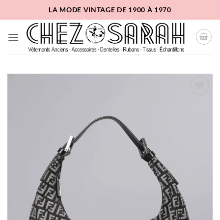
Passer
LA MODE VINTAGE DE 1900 À 1970
au
contenu
Ajouter
à la
liste
d'envies